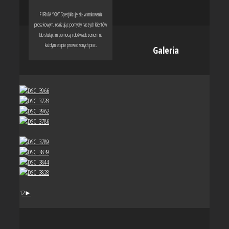
FIRMA “XXX” Specjalizuje się w malowaniu
proszkowym, realizując pomysły naszych klientów
lub służąc im pomocą i doświadczeniem na
każdym etapie prowadzonych prac.
Galeria
1
2
►