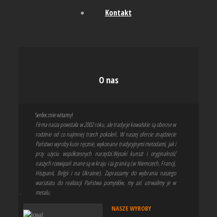
Kontakt
O nas
Serdecznie witamy!
Firma nasza powstała w 2002 roku, ale tradycje kowalskie są obecne w
rodzinie od co najmniej trzech pokoleń. W naszej ofercie znajdziecie
Państwo wyroby kute ręcznie, wykonane tradycyjnymi metodami, jak i
przy użyciu współczesnych narzędzi.
Wysoki kunszt i oryginalność
naszych rozwiązań znane są w kraju i za granicą (w Niemczech, Francji,
Hiszpanii, Belgii i na Ukrainie). Zapraszamy do wybrania naszego
warsztatu do realizacji Państwa pomysłów, my zaś utrwalimy je w
.
metalu.
NASZE WYROBY