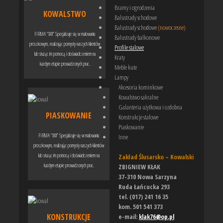
Bramy i ogrodzenia
KOWALSTWO
Balustrady schodowe
Balustrady schodowe
(nowoczesne)
FIRMA “XXX” Specjalizuje się w malowaniu
Balustrady balkonowe
proszkowym, realizując pomysły naszych klientów
Profile stalowe
lub służąc im pomocą i doświadczeniem na
Kraty
każdym etapie prowadzonych prac.
Meble kute
Lampy
Akcesoria kominkowe
Kowalstwo sakralne
Galanteria użytkowa i ozdobna
PIASKOWANIE
Konstrukcje stalowe
Piaskowanie
FIRMA “XXX” Specjalizuje się w malowaniu
Inne
proszkowym, realizując pomysły naszych klientów
lub służąc im pomocą i doświadczeniem na
Zakład Ślusarsko – Kowalski
każdym etapie prowadzonych prac.
ZBIGNIEW KŁAK
37-310 Nowa Sarzyna
Ruda Łańcucka 293
tel. (017) 241 16 35
kom. 501 541 373
KONSTRUKCJE
e-mail:
klak76@op.pl